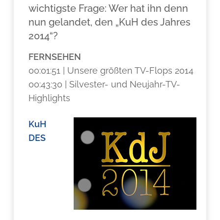
wichtigste Frage: Wer hat ihn denn
nun gelandet, den „KuH des Jahres
2014“?
FERNSEHEN
00:01:51 | Unsere größten TV-Flops 2014
00:43:30 | Silvester- und Neujahr-TV-
Highlights
KuH
DES