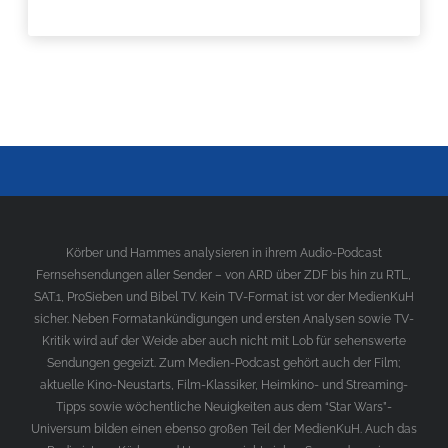
Körber und Hammes analysieren in ihrem Audio-Podcast
Fernsehsendungen aller Sender – von ARD über ZDF bis hin zu RTL,
SAT.1, ProSieben und Bibel TV. Kein TV-Format ist vor der MedienKuH
sicher. Neben Formatankündigungen und ersten Analysen sowie TV-
Kritik wird auf der Weide aber auch nicht mit Lob für sehenswerte
Sendungen gegeizt. Zum Medien-Podcast gehört auch der Film;
aktuelle Kino-Neustarts, Film-Klassiker, Heimkino- und Streaming-
Tipps sowie wöchentliche Neuigkeiten aus dem “Star Wars”-
Universum bilden einen ebenso großen Teil der MedienKuH. Auch das