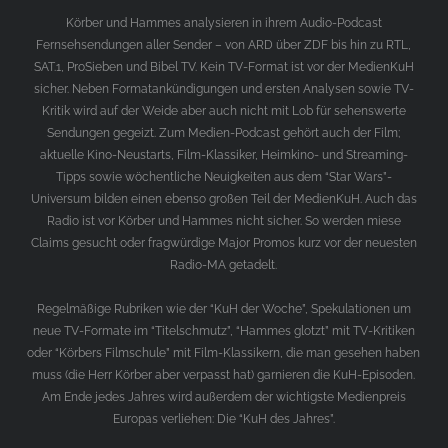
Körber und Hammes analysieren in ihrem Audio-Podcast
Fernsehsendungen aller Sender – von ARD über ZDF bis hin zu RTL,
SAT.1, ProSieben und Bibel TV. Kein TV-Format ist vor der MedienKuH
sicher. Neben Formatankündigungen und ersten Analysen sowie TV-
Kritik wird auf der Weide aber auch nicht mit Lob für sehenswerte
Sendungen gegeizt. Zum Medien-Podcast gehört auch der Film;
aktuelle Kino-Neustarts, Film-Klassiker, Heimkino- und Streaming-
Tipps sowie wöchentliche Neuigkeiten aus dem “Star Wars”-
Universum bilden einen ebenso großen Teil der MedienKuH. Auch das
Radio ist vor Körber und Hammes nicht sicher. So werden miese
Claims gesucht oder fragwürdige Major Promos kurz vor der neuesten
Radio-MA getadelt.
Regelmäßige Rubriken wie der “KuH der Woche”, Spekulationen um
neue TV-Formate im “Titelschmutz”, “Hammes glotzt” mit TV-Kritiken
oder “Körbers Filmschule” mit Film-Klassikern, die man gesehen haben
muss (die Herr Körber aber verpasst hat) garnieren die KuH-Episoden.
Am Ende jedes Jahres wird außerdem der wichtigste Medienpreis
Europas verliehen: Die “KuH des Jahres”.