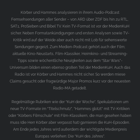
Körber und Hammes analysieren in ihrem Audio-Podcast
Fernsehsendungen aller Sender – von ARD über ZDF bis hin zu RTL,
SAT.1, ProSieben und Bibel TV. Kein TV-Format ist vor der MedienKuH
sicher. Neben Formatankündigungen und ersten Analysen sowie TV-
Kritik wird auf der Weide aber auch nicht mit Lob für sehenswerte
Sendungen gegeizt. Zum Medien-Podcast gehört auch der Film;
aktuelle Kino-Neustarts, Film-Klassiker, Heimkino- und Streaming-
Tipps sowie wöchentliche Neuigkeiten aus dem “Star Wars”-
Universum bilden einen ebenso großen Teil der MedienKuH. Auch das
Radio ist vor Körber und Hammes nicht sicher. So werden miese
Claims gesucht oder fragwürdige Major Promos kurz vor der neuesten
Radio-MA getadelt.
Regelmäßige Rubriken wie der “KuH der Woche”, Spekulationen um
neue TV-Formate im “Titelschmutz”, “Hammes glotzt” mit TV-Kritiken
oder “Körbers Filmschule” mit Film-Klassikern, die man gesehen haben
muss (die Herr Körber aber verpasst hat) garnieren die KuH-Episoden.
Am Ende jedes Jahres wird außerdem der wichtigste Medienpreis
Europas verliehen: Die “KuH des Jahres”.