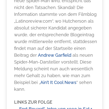
neue Spider-Man wird, entspricht das
nicht den Tatsachen. Skandal! Die
Information stammte von dem Filmblog
„Latinoreview.com“, wo Hutcherson als
absolut sicherer Kandidat angegeben
wurde, der entsprechende Blogeintrag
wurde mittlerweile entfernt, stattdessen
findet man auf der Startseite einen
Beitrag der
Andrew Garfield
als neuen
Spider-Man-Darsteller vorstellt. Diese
Meldung scheint nun auch wesentlich
mehr Gehalt zu haben, wie man zum
Beispiel bei „
Ain’t It Cool News
“ sehen
kann.
LINKS ZUR FOLGE
–
„Fort Boyard“-Intro von 1990 in Sat.1