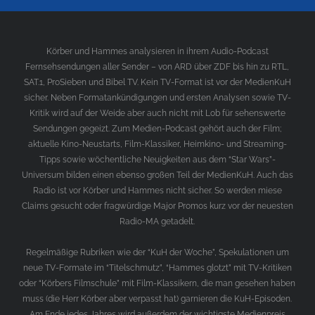
Körber und Hammes analysieren in ihrem Audio-Podcast
Fernsehsendungen aller Sender – von ARD über ZDF bis hin zu RTL,
SAT.1, ProSieben und Bibel TV. Kein TV-Format ist vor der MedienKuH
sicher. Neben Formatankündigungen und ersten Analysen sowie TV-
Kritik wird auf der Weide aber auch nicht mit Lob für sehenswerte
Sendungen gegeizt. Zum Medien-Podcast gehört auch der Film;
aktuelle Kino-Neustarts, Film-Klassiker, Heimkino- und Streaming-
Tipps sowie wöchentliche Neuigkeiten aus dem “Star Wars”-
Universum bilden einen ebenso großen Teil der MedienKuH. Auch das
Radio ist vor Körber und Hammes nicht sicher. So werden miese
Claims gesucht oder fragwürdige Major Promos kurz vor der neuesten
Radio-MA getadelt.
Regelmäßige Rubriken wie der “KuH der Woche”, Spekulationen um
neue TV-Formate im “Titelschmutz”, “Hammes glotzt” mit TV-Kritiken
oder “Körbers Filmschule” mit Film-Klassikern, die man gesehen haben
muss (die Herr Körber aber verpasst hat) garnieren die KuH-Episoden.
Am Ende jedes Jahres wird außerdem der wichtigste Medienpreis