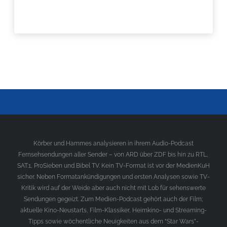
Körber und Hammes analysieren in ihrem Audio-Podcast
Fernsehsendungen aller Sender – von ARD über ZDF bis hin zu RTL,
SAT.1, ProSieben und Bibel TV. Kein TV-Format ist vor der MedienKuH
sicher. Neben Formatankündigungen und ersten Analysen sowie TV-
Kritik wird auf der Weide aber auch nicht mit Lob für sehenswerte
Sendungen gegeizt. Zum Medien-Podcast gehört auch der Film;
aktuelle Kino-Neustarts, Film-Klassiker, Heimkino- und Streaming-
Tipps sowie wöchentliche Neuigkeiten aus dem “Star Wars”-