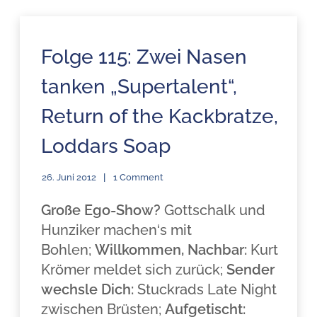
Folge 115: Zwei Nasen
tanken „Supertalent“,
Return of the Kackbratze,
Loddars Soap
26. Juni 2012
1 Comment
Große Ego-Show?
Gottschalk und
Hunziker machen‘s mit
Bohlen;
Willkommen, Nachbar:
Kurt
Krömer meldet sich zurück;
Sender
wechsle Dich:
Stuckrads Late Night
zwischen Brüsten;
Aufgetischt: