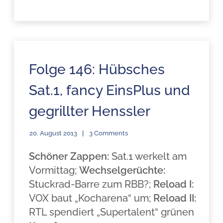
Folge 146: Hübsches
Sat.1, fancy EinsPlus und
gegrillter Henssler
20. August 2013
3 Comments
Schöner Zappen:
Sat.1 werkelt am
Vormittag;
Wechselgerüchte:
Stuckrad-Barre zum RBB?;
Reload I:
VOX baut „Kocharena“ um;
Reload II:
RTL spendiert „Supertalent“ grünen