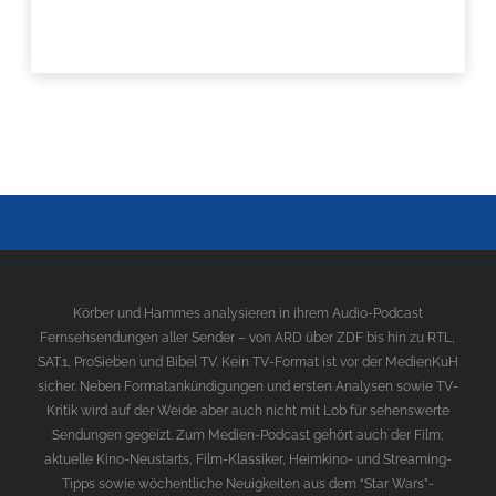
Körber und Hammes analysieren in ihrem Audio-Podcast
Fernsehsendungen aller Sender – von ARD über ZDF bis hin zu RTL,
SAT.1, ProSieben und Bibel TV. Kein TV-Format ist vor der MedienKuH
sicher. Neben Formatankündigungen und ersten Analysen sowie TV-
Kritik wird auf der Weide aber auch nicht mit Lob für sehenswerte
Sendungen gegeizt. Zum Medien-Podcast gehört auch der Film;
aktuelle Kino-Neustarts, Film-Klassiker, Heimkino- und Streaming-
Tipps sowie wöchentliche Neuigkeiten aus dem “Star Wars”-