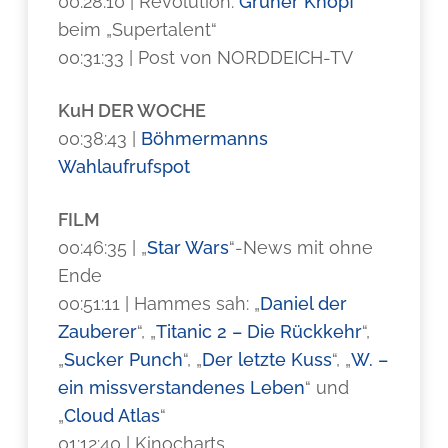
00:28:10 | Revolution:
Grüner Knopf
beim „Supertalent“
00:31:33 | Post von NORDDEICH-TV
KuH DER WOCHE
00:38:43 |
Böhmermanns
Wahlaufrufspot
FILM
00:46:35 | „
Star Wars
“-News mit ohne
Ende
00:51:11 | Hammes sah: „
Daniel der
Zauberer
“, „
Titanic 2 – Die Rückkehr
“,
„
Sucker Punch
“, „
Der letzte Kuss
“, „
W. –
ein missverstandenes Leben
“ und
„
Cloud Atlas
“
01:12:40 | Kinocharts