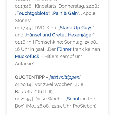
01:13:46 | Kinostarts: Donnerstag, 22.08.:
„
Feuchtgebiete
“, „
Pain & Gain
“, „Apple
Stories“
01:17:45 | DVD-Kino: „
Stand Up Guys
“
und „
Hänsel und Gretel: Hexenjäger
“
01:18:49 | Fernsehkino: Sonntag, 25.08.,
16 Uhr in 3sat: „Der
Führer
trank keinen
Muckefuck
– Hitlers Kampf um
Autarkie“
QUOTENTIPP –
jetzt mittippen!
01:20:14 | Vor zwei Wochen: „Die
Bauretter“ (RTL II)
01:21:45 | Diese Woche: „
Schulz
in the
Box“ (Mo., 26.08., 22:15 Uhr, ProSieben)