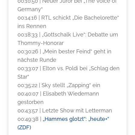
00:10:50 | Neuer Juror bei „The Voice of
Germany“
00:14:16 | RTL schickt „Die Bachelorette“
ins Rennen
00:18:33 | „Gottschalk Live“: Debatte um
Thommy-Honorar
00:30:26 | „Mein bester Feind“ geht in
nächste Runde
00:33:07 | Elton vs. Poldi bei „Schlag den
Star“
00:35:22 | Sky stellt „Zapping“ ein
00:40:07 | Elisabeth Wiedemann
gestorben
00:43:57 | Letzte Show mit Letterman
00:49:38 |
„Hammes glotzt“: „heute+“
(ZDF)