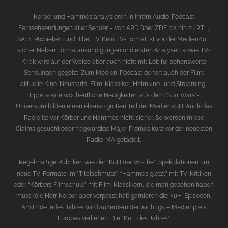
Körber und Hammes analysieren in ihrem Audio-Podcast
Fernsehsendungen aller Sender – von ARD über ZDF bis hin zu RTL,
SAT.1, ProSieben und Bibel TV. Kein TV-Format ist vor der MedienKuH
sicher. Neben Formatankündigungen und ersten Analysen sowie TV-
Kritik wird auf der Weide aber auch nicht mit Lob für sehenswerte
Sendungen gegeizt. Zum Medien-Podcast gehört auch der Film;
aktuelle Kino-Neustarts, Film-Klassiker, Heimkino- und Streaming-
Tipps sowie wöchentliche Neuigkeiten aus dem “Star Wars”-
Universum bilden einen ebenso großen Teil der MedienKuH. Auch das
Radio ist vor Körber und Hammes nicht sicher. So werden miese
Claims gesucht oder fragwürdige Major Promos kurz vor der neuesten
Radio-MA getadelt.
Regelmäßige Rubriken wie der “KuH der Woche”, Spekulationen um
neue TV-Formate im “Titelschmutz”, “Hammes glotzt” mit TV-Kritiken
oder “Körbers Filmschule” mit Film-Klassikern, die man gesehen haben
muss (die Herr Körber aber verpasst hat) garnieren die KuH-Episoden.
Am Ende jedes Jahres wird außerdem der wichtigste Medienpreis
Europas verliehen: Die “KuH des Jahres”.