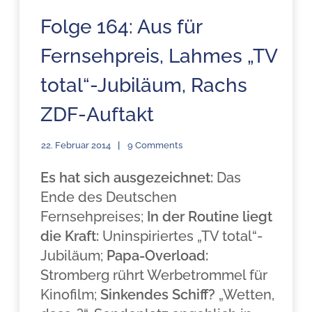
Folge 164: Aus für
Fernsehpreis, Lahmes „TV
total“-Jubiläum, Rachs
ZDF-Auftakt
22. Februar 2014
9 Comments
Es hat sich ausgezeichnet:
Das
Ende des Deutschen
Fernsehpreises;
In der Routine liegt
die Kraft:
Uninspiriertes „TV total“-
Jubiläum;
Papa-Overload:
Stromberg rührt Werbetrommel für
Kinofilm;
Sinkendes Schiff?
„Wetten,