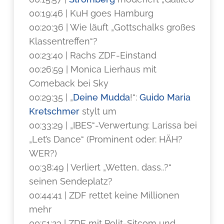
00:19:46 | KuH goes Hamburg
00:20:36 | Wie läuft „Gottschalks großes
Klassentreffen“?
00:23:40 | Rachs ZDF-Einstand
00:26:59 | Monica Lierhaus mit
Comeback bei Sky
00:29:35 | „
Deine Mudda
!“:
Guido Maria
Kretschmer
stylt um
00:33:29 | „IBES“-Verwertung: Larissa bei
„Let’s Dance“ (Prominent oder: HÄH?
WER?)
00:38:49 | Verliert „Wetten, dass..?“
seinen Sendeplatz?
00:44:41 | ZDF rettet keine Millionen
mehr
00:51:23 | ZDF mit Polit-Sitcom und