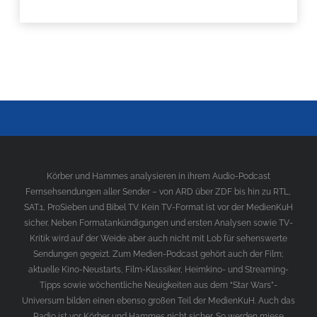
Körber und Hammes analysieren in ihrem Audio-Podcast
Fernsehsendungen aller Sender – von ARD über ZDF bis hin zu RTL,
SAT.1, ProSieben und Bibel TV. Kein TV-Format ist vor der MedienKuH
sicher. Neben Formatankündigungen und ersten Analysen sowie TV-
Kritik wird auf der Weide aber auch nicht mit Lob für sehenswerte
Sendungen gegeizt. Zum Medien-Podcast gehört auch der Film;
aktuelle Kino-Neustarts, Film-Klassiker, Heimkino- und Streaming-
Tipps sowie wöchentliche Neuigkeiten aus dem “Star Wars”-
Universum bilden einen ebenso großen Teil der MedienKuH. Auch das
Radio ist vor Körber und Hammes nicht sicher. So werden miese