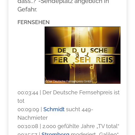
dass..?“-Sendeplatz angeblich in
Gefahr.
FERNSEHEN
00:03:44 | Der Deutsche Fernsehpreis ist
tot
00:09:09 |
Schmidt
sucht 449-
Nachmieter
00:10:08 | 2.000 gefühlte Jahre „TV total“
00:15:57 |
Stromberg
moderiert „Galileo“