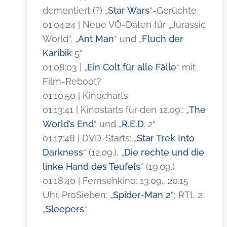
dementiert (?) „
Star Wars
“-Gerüchte
01:04:24 | Neue VÖ-Daten für „Jurassic
World“, „
Ant Man
“ und „
Fluch der
Karibik
5“
01:08:03 | „
Ein Colt für alle Fälle
“ mit
Film-Reboot?
01:10:50 | Kinocharts
01:13:41 | Kinostarts für den 12.09.: „
The
World’s End
“ und „
R.E.D
. 2“
01:17:48 | DVD-Starts: „
Star Trek Into
Darkness
“ (12.09.), „
Die rechte und die
linke Hand des Teufels
“ (19.09.)
01:18:40 | Fernsehkino: 13.09., 20:15
Uhr, ProSieben: „
Spider-Man 2
“; RTL 2:
„
Sleepers
“