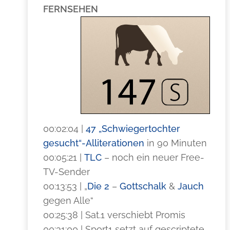
FERNSEHEN
00:02:04 |
47 „Schwiegertochter
gesucht“-Alliterationen
in 90 Minuten
00:05:21 |
TLC
– noch ein neuer Free-
TV-Sender
00:13:53 | „
Die 2
–
Gottschalk
&
Jauch
gegen Alle“
00:25:38 | Sat.1 verschiebt Promis
00:31:00 | Sport1 setzt auf gescriptete