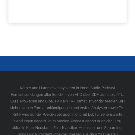
Körber und Hammes analysieren in ihrem Audio-Podcast
Fernsehsendungen aller Sender – von ARD über ZDF bis hin zu RTL,
SAT.1, ProSieben und Bibel TV. Kein TV-Format ist vor der MedienKuH
sicher. Neben Formatankündigungen und ersten Analysen sowie TV-
Kritik wird auf der Weide aber auch nicht mit Lob für sehenswerte
Sendungen gegeizt. Zum Medien-Podcast gehört auch der Film;
aktuelle Kino-Neustarts, Film-Klassiker, Heimkino- und Streaming-
Tipps sowie wöchentliche Neuigkeiten aus dem “Star Wars”-