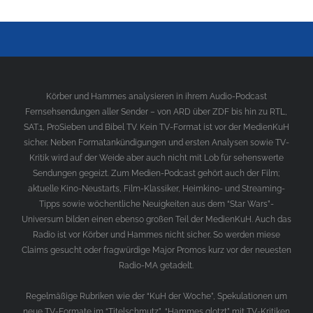
Körber und Hammes analysieren in ihrem Audio-Podcast
Fernsehsendungen aller Sender – von ARD über ZDF bis hin zu RTL,
SAT.1, ProSieben und Bibel TV. Kein TV-Format ist vor der MedienKuH
sicher. Neben Formatankündigungen und ersten Analysen sowie TV-
Kritik wird auf der Weide aber auch nicht mit Lob für sehenswerte
Sendungen gegeizt. Zum Medien-Podcast gehört auch der Film;
aktuelle Kino-Neustarts, Film-Klassiker, Heimkino- und Streaming-
Tipps sowie wöchentliche Neuigkeiten aus dem “Star Wars”-
Universum bilden einen ebenso großen Teil der MedienKuH. Auch das
Radio ist vor Körber und Hammes nicht sicher. So werden miese
Claims gesucht oder fragwürdige Major Promos kurz vor der neuesten
Radio-MA getadelt.
Regelmäßige Rubriken wie der “KuH der Woche”, Spekulationen um
neue TV-Formate im “Titelschmutz”, “Hammes glotzt” mit TV-Kritiken