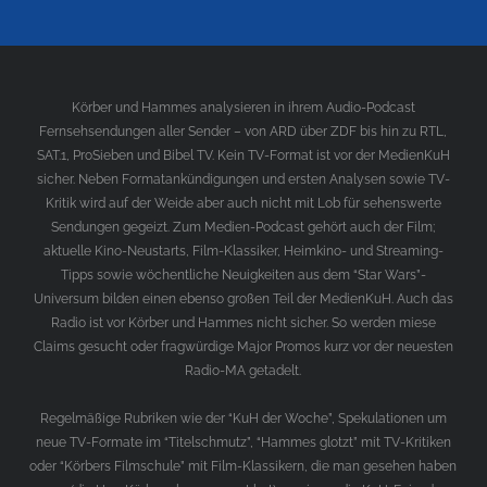
Körber und Hammes analysieren in ihrem Audio-Podcast
Fernsehsendungen aller Sender – von ARD über ZDF bis hin zu RTL,
SAT.1, ProSieben und Bibel TV. Kein TV-Format ist vor der MedienKuH
sicher. Neben Formatankündigungen und ersten Analysen sowie TV-
Kritik wird auf der Weide aber auch nicht mit Lob für sehenswerte
Sendungen gegeizt. Zum Medien-Podcast gehört auch der Film;
aktuelle Kino-Neustarts, Film-Klassiker, Heimkino- und Streaming-
Tipps sowie wöchentliche Neuigkeiten aus dem “Star Wars”-
Universum bilden einen ebenso großen Teil der MedienKuH. Auch das
Radio ist vor Körber und Hammes nicht sicher. So werden miese
Claims gesucht oder fragwürdige Major Promos kurz vor der neuesten
Radio-MA getadelt.
Regelmäßige Rubriken wie der “KuH der Woche”, Spekulationen um
neue TV-Formate im “Titelschmutz”, “Hammes glotzt” mit TV-Kritiken
oder “Körbers Filmschule” mit Film-Klassikern, die man gesehen haben