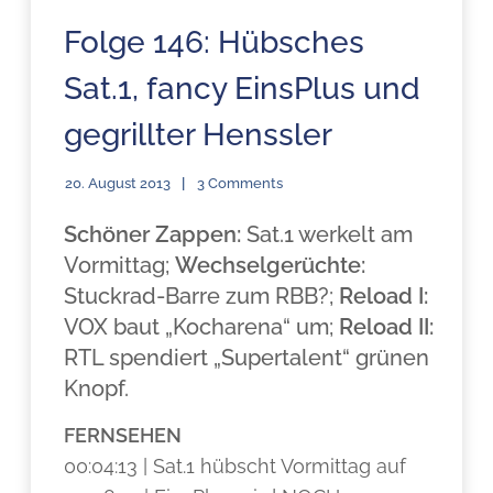
Folge 146: Hübsches
Sat.1, fancy EinsPlus und
gegrillter Henssler
20. August 2013
3 Comments
Schöner Zappen:
Sat.1 werkelt am
Vormittag;
Wechselgerüchte:
Stuckrad-Barre zum RBB?;
Reload I:
VOX baut „Kocharena“ um;
Reload II:
RTL spendiert „Supertalent“ grünen
Knopf.
FERNSEHEN
00:04:13 | Sat.1 hübscht Vormittag auf