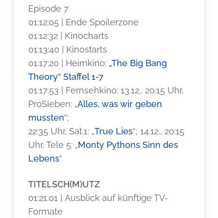
Episode 7
01:12:05 | Ende Spoilerzone
01:12:32 | Kinocharts
01:13:40 | Kinostarts
01:17:20 | Heimkino:
„The Big Bang
Theory“ Staffel 1-7
01:17:53 | Fernsehkino: 13.12., 20:15 Uhr,
ProSieben: „
Alles, was wir geben
mussten
“;
22:35 Uhr, Sat.1: „
True Lies
“; 14.12., 20:15
Uhr, Tele 5: „
Monty Pythons Sinn des
Lebens
“
TITELSCH(M)UTZ
01:21:01 | Ausblick auf künftige TV-
Formate