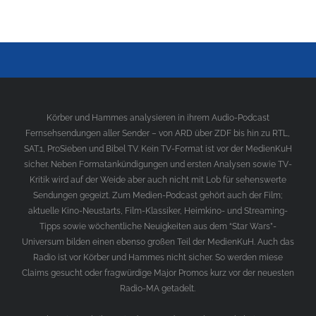
Körber und Hammes analysieren in ihrem Audio-Podcast
Fernsehsendungen aller Sender – von ARD über ZDF bis hin zu RTL,
SAT.1, ProSieben und Bibel TV. Kein TV-Format ist vor der MedienKuH
sicher. Neben Formatankündigungen und ersten Analysen sowie TV-
Kritik wird auf der Weide aber auch nicht mit Lob für sehenswerte
Sendungen gegeizt. Zum Medien-Podcast gehört auch der Film;
aktuelle Kino-Neustarts, Film-Klassiker, Heimkino- und Streaming-
Tipps sowie wöchentliche Neuigkeiten aus dem “Star Wars”-
Universum bilden einen ebenso großen Teil der MedienKuH. Auch das
Radio ist vor Körber und Hammes nicht sicher. So werden miese
Claims gesucht oder fragwürdige Major Promos kurz vor der neuesten
Radio-MA getadelt.