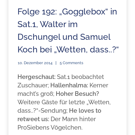
Folge 192: „Gogglebox“ in
Sat.1, Walter im
Dschungel und Samuel
Koch bei „Wetten, dass..?“
10. Dezember 2014
5 Comments
Hergeschaut:
Sat.1 beobachtet
Zuschauer;
Hallenhalma:
Kerner
macht’s groß;
Hoher Besuch?
Weitere Gäste für letzte „Wetten,
dass..?“-Sendung;
He loves to
retweet us:
Der Mann hinter
ProSiebens Vögelchen.