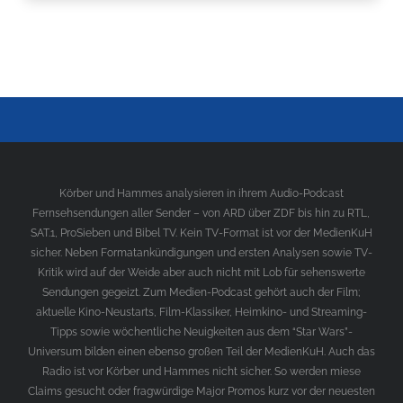
Körber und Hammes analysieren in ihrem Audio-Podcast
Fernsehsendungen aller Sender – von ARD über ZDF bis hin zu RTL,
SAT.1, ProSieben und Bibel TV. Kein TV-Format ist vor der MedienKuH
sicher. Neben Formatankündigungen und ersten Analysen sowie TV-
Kritik wird auf der Weide aber auch nicht mit Lob für sehenswerte
Sendungen gegeizt. Zum Medien-Podcast gehört auch der Film;
aktuelle Kino-Neustarts, Film-Klassiker, Heimkino- und Streaming-
Tipps sowie wöchentliche Neuigkeiten aus dem “Star Wars”-
Universum bilden einen ebenso großen Teil der MedienKuH. Auch das
Radio ist vor Körber und Hammes nicht sicher. So werden miese
Claims gesucht oder fragwürdige Major Promos kurz vor der neuesten