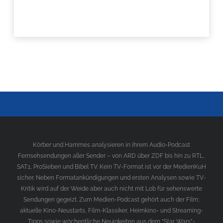
Körber und Hammes analysieren in ihrem Audio-Podcast
Fernsehsendungen aller Sender – von ARD über ZDF bis hin zu RTL,
SAT.1, ProSieben und Bibel TV. Kein TV-Format ist vor der MedienKuH
sicher. Neben Formatankündigungen und ersten Analysen sowie TV-
Kritik wird auf der Weide aber auch nicht mit Lob für sehenswerte
Sendungen gegeizt. Zum Medien-Podcast gehört auch der Film;
aktuelle Kino-Neustarts, Film-Klassiker, Heimkino- und Streaming-
Tipps sowie wöchentliche Neuigkeiten aus dem “Star Wars”-