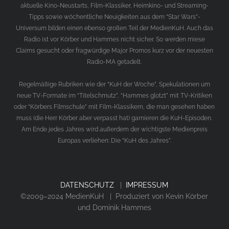
aktuelle Kino-Neustarts, Film-Klassiker, Heimkino- und Streaming-
Tipps sowie wöchentliche Neuigkeiten aus dem “Star Wars”-
Universum bilden einen ebenso großen Teil der MedienKuH. Auch das
Radio ist vor Körber und Hammes nicht sicher. So werden miese
Claims gesucht oder fragwürdige Major Promos kurz vor der neuesten
Radio-MA getadelt.
Regelmäßige Rubriken wie der “KuH der Woche”, Spekulationen um
neue TV-Formate im “Titelschmutz”, “Hammes glotzt” mit TV-Kritiken
oder “Körbers Filmschule” mit Film-Klassikern, die man gesehen haben
muss (die Herr Körber aber verpasst hat) garnieren die KuH-Episoden.
Am Ende jedes Jahres wird außerdem der wichtigste Medienpreis
Europas verliehen: Die “KuH des Jahres”.
DATENSCHUTZ
|
IMPRESSUM
©2009–2024 MedienKuH | Produziert von Kevin Körber
und Dominik Hammes