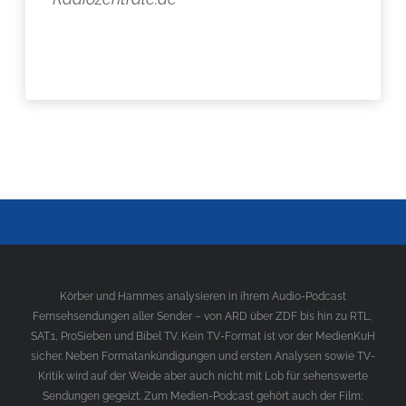
Körber und Hammes analysieren in ihrem Audio-Podcast
Fernsehsendungen aller Sender – von ARD über ZDF bis hin zu RTL,
SAT.1, ProSieben und Bibel TV. Kein TV-Format ist vor der MedienKuH
sicher. Neben Formatankündigungen und ersten Analysen sowie TV-
Kritik wird auf der Weide aber auch nicht mit Lob für sehenswerte
Sendungen gegeizt. Zum Medien-Podcast gehört auch der Film;