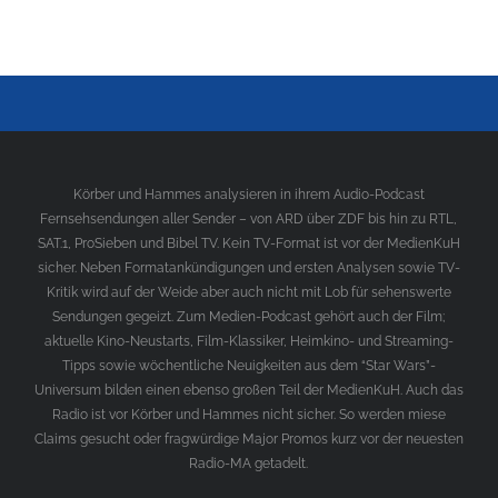
Körber und Hammes analysieren in ihrem Audio-Podcast
Fernsehsendungen aller Sender – von ARD über ZDF bis hin zu RTL,
SAT.1, ProSieben und Bibel TV. Kein TV-Format ist vor der MedienKuH
sicher. Neben Formatankündigungen und ersten Analysen sowie TV-
Kritik wird auf der Weide aber auch nicht mit Lob für sehenswerte
Sendungen gegeizt. Zum Medien-Podcast gehört auch der Film;
aktuelle Kino-Neustarts, Film-Klassiker, Heimkino- und Streaming-
Tipps sowie wöchentliche Neuigkeiten aus dem “Star Wars”-
Universum bilden einen ebenso großen Teil der MedienKuH. Auch das
Radio ist vor Körber und Hammes nicht sicher. So werden miese
Claims gesucht oder fragwürdige Major Promos kurz vor der neuesten
Radio-MA getadelt.