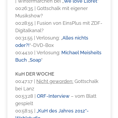
| Wintermärchen bei „
We love Lloret
“
00:26:35 | Gottschalk mit eigener
Musikshow?
00:28:55 | Fusion von EinsPlus mit ZDF-
Digitalkanal?
00:31:55 | Verlosung: „
Alles nichts
oder?!
“-DVD-Box
00:44:10 | Verlosung:
Michael Meisheits
Buch
„
Soap
“
KuH DER WOCHE
00:47:17 |
Nicht geworden:
Gottschalk
bei Lanz
00:53:28 |
ORF-Interview
– vom Blatt
gespielt
00:58:15 |
„KuH des Jahres 2012“-