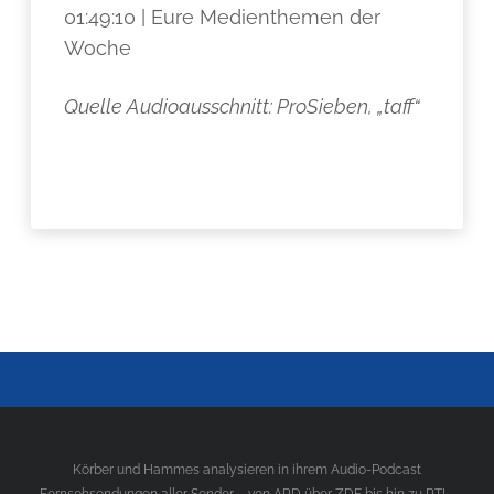
01:49:10 | Eure Medienthemen der
Woche
Quelle Audioausschnitt: ProSieben, „taff“
Körber und Hammes analysieren in ihrem Audio-Podcast
Fernsehsendungen aller Sender – von ARD über ZDF bis hin zu RTL,