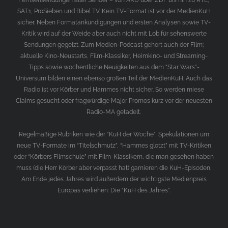
SAT.1, ProSieben und Bibel TV. Kein TV-Format ist vor der MedienKuH
sicher. Neben Formatankündigungen und ersten Analysen sowie TV-
Kritik wird auf der Weide aber auch nicht mit Lob für sehenswerte
Sendungen gegeizt. Zum Medien-Podcast gehört auch der Film;
aktuelle Kino-Neustarts, Film-Klassiker, Heimkino- und Streaming-
Tipps sowie wöchentliche Neuigkeiten aus dem “Star Wars”-
Universum bilden einen ebenso großen Teil der MedienKuH. Auch das
Radio ist vor Körber und Hammes nicht sicher. So werden miese
Claims gesucht oder fragwürdige Major Promos kurz vor der neuesten
Radio-MA getadelt.
Regelmäßige Rubriken wie der “KuH der Woche”, Spekulationen um
neue TV-Formate im “Titelschmutz”, “Hammes glotzt” mit TV-Kritiken
oder “Körbers Filmschule” mit Film-Klassikern, die man gesehen haben
muss (die Herr Körber aber verpasst hat) garnieren die KuH-Episoden.
Am Ende jedes Jahres wird außerdem der wichtigste Medienpreis
Europas verliehen: Die “KuH des Jahres”.