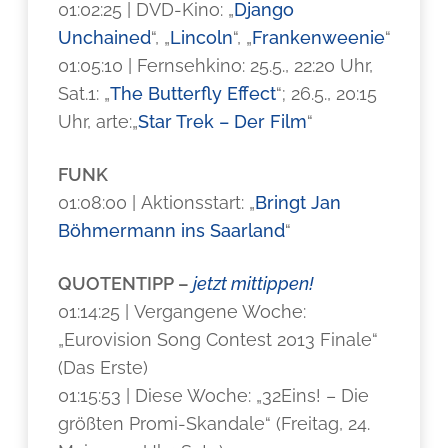
01:02:25 | DVD-Kino: „
Django
Unchained
“, „
Lincoln
“, „
Frankenweenie
“
01:05:10 | Fernsehkino: 25.5., 22:20 Uhr,
Sat.1: „
The Butterfly Effect
“; 26.5., 20:15
Uhr, arte:„
Star Trek – Der Film
“
FUNK
01:08:00 | Aktionsstart: „
Bringt Jan
Böhmermann ins Saarland
“
QUOTENTIPP –
jetzt mittippen!
01:14:25 | Vergangene Woche:
„Eurovision Song Contest 2013 Finale“
(Das Erste)
01:15:53 | Diese Woche: „32Eins! – Die
größten Promi-Skandale“ (Freitag, 24.