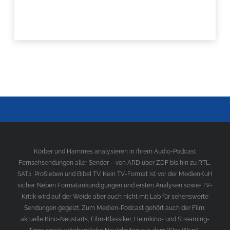
Körber und Hammes analysieren in ihrem Audio-Podcast
Fernsehsendungen aller Sender – von ARD über ZDF bis hin zu RTL,
SAT.1, ProSieben und Bibel TV. Kein TV-Format ist vor der MedienKuH
sicher. Neben Formatankündigungen und ersten Analysen sowie TV-
Kritik wird auf der Weide aber auch nicht mit Lob für sehenswerte
Sendungen gegeizt. Zum Medien-Podcast gehört auch der Film;
aktuelle Kino-Neustarts, Film-Klassiker, Heimkino- und Streaming-