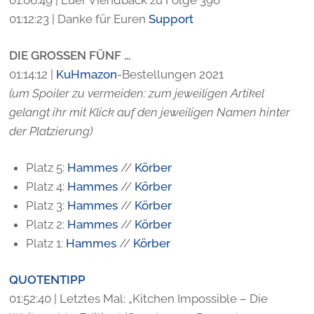
01:06:49 | Euer Viehdback zu Folge 396
01:12:23 | Danke für Euren
Support
DIE GROSSEN FÜNF …
01:14:12 |
KuHmazon
-Bestellungen 2021
(um Spoiler zu vermeiden: zum jeweiligen Artikel
gelangt ihr mit Klick auf den jeweiligen Namen hinter
der Platzierung)
Platz 5:
Hammes
//
Körber
Platz 4:
Hammes
//
Körber
Platz 3:
Hammes
//
Körber
Platz 2:
Hammes
//
Körber
Platz 1:
Hammes
//
Körber
QUOTENTIPP
01:52:40 | Letztes Mal: „Kitchen Impossible – Die