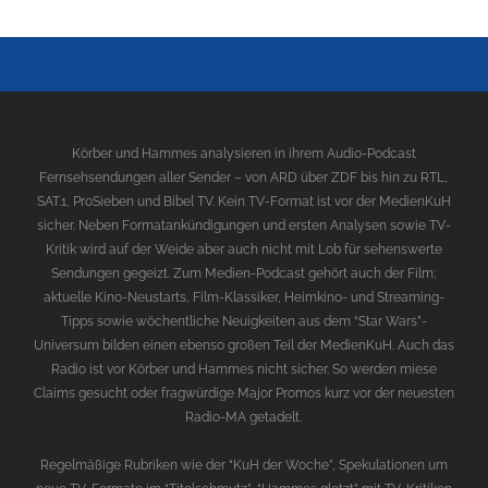
Körber und Hammes analysieren in ihrem Audio-Podcast
Fernsehsendungen aller Sender – von ARD über ZDF bis hin zu RTL,
SAT.1, ProSieben und Bibel TV. Kein TV-Format ist vor der MedienKuH
sicher. Neben Formatankündigungen und ersten Analysen sowie TV-
Kritik wird auf der Weide aber auch nicht mit Lob für sehenswerte
Sendungen gegeizt. Zum Medien-Podcast gehört auch der Film;
aktuelle Kino-Neustarts, Film-Klassiker, Heimkino- und Streaming-
Tipps sowie wöchentliche Neuigkeiten aus dem “Star Wars”-
Universum bilden einen ebenso großen Teil der MedienKuH. Auch das
Radio ist vor Körber und Hammes nicht sicher. So werden miese
Claims gesucht oder fragwürdige Major Promos kurz vor der neuesten
Radio-MA getadelt.
Regelmäßige Rubriken wie der “KuH der Woche”, Spekulationen um