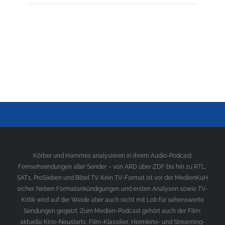
Körber und Hammes analysieren in ihrem Audio-Podcast
Fernsehsendungen aller Sender – von ARD über ZDF bis hin zu RTL,
SAT.1, ProSieben und Bibel TV. Kein TV-Format ist vor der MedienKuH
sicher. Neben Formatankündigungen und ersten Analysen sowie TV-
Kritik wird auf der Weide aber auch nicht mit Lob für sehenswerte
Sendungen gegeizt. Zum Medien-Podcast gehört auch der Film;
aktuelle Kino-Neustarts, Film-Klassiker, Heimkino- und Streaming-