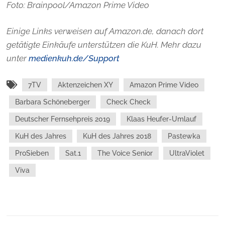
Foto: Brainpool/Amazon Prime Video
Einige Links verweisen auf Amazon.de, danach dort
getätigte Einkäufe unterstützen die KuH. Mehr dazu
unter
medienkuh.de/Support
7TV
Aktenzeichen XY
Amazon Prime Video
Barbara Schöneberger
Check Check
Deutscher Fernsehpreis 2019
Klaas Heufer-Umlauf
KuH des Jahres
KuH des Jahres 2018
Pastewka
ProSieben
Sat.1
The Voice Senior
UltraViolet
Viva