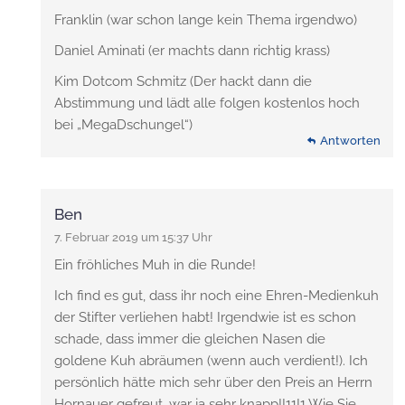
Franklin (war schon lange kein Thema irgendwo)
Daniel Aminati (er machts dann richtig krass)
Kim Dotcom Schmitz (Der hackt dann die
Abstimmung und lädt alle folgen kostenlos hoch
bei „MegaDschungel“)
Antworten
Ben
7. Februar 2019 um 15:37 Uhr
Ein fröhliches Muh in die Runde!
Ich find es gut, dass ihr noch eine Ehren-Medienkuh
der Stifter verliehen habt! Irgendwie ist es schon
schade, dass immer die gleichen Nasen die
goldene Kuh abräumen (wenn auch verdient!). Ich
persönlich hätte mich sehr über den Preis an Herrn
Hornauer gefreut, war ja sehr knapp!!11!1 Wie Sie