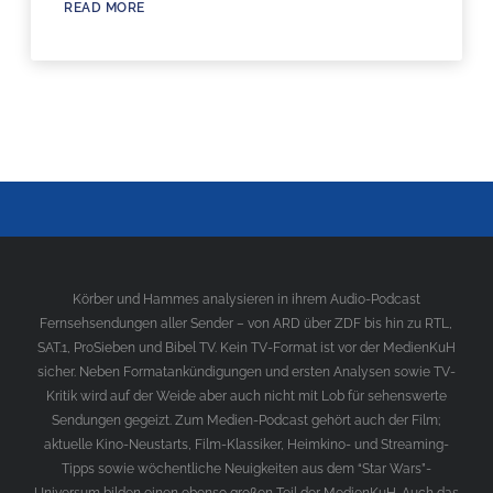
READ MORE
Körber und Hammes analysieren in ihrem Audio-Podcast
Fernsehsendungen aller Sender – von ARD über ZDF bis hin zu RTL,
SAT.1, ProSieben und Bibel TV. Kein TV-Format ist vor der MedienKuH
sicher. Neben Formatankündigungen und ersten Analysen sowie TV-
Kritik wird auf der Weide aber auch nicht mit Lob für sehenswerte
Sendungen gegeizt. Zum Medien-Podcast gehört auch der Film;
aktuelle Kino-Neustarts, Film-Klassiker, Heimkino- und Streaming-
Tipps sowie wöchentliche Neuigkeiten aus dem “Star Wars”-
Universum bilden einen ebenso großen Teil der MedienKuH. Auch das