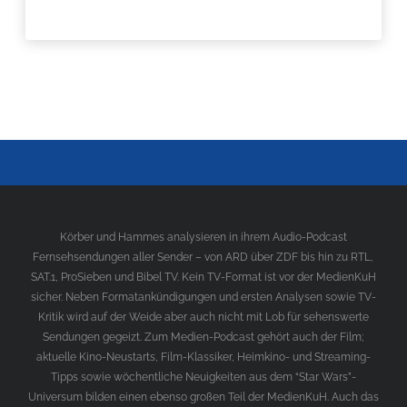
Körber und Hammes analysieren in ihrem Audio-Podcast
Fernsehsendungen aller Sender – von ARD über ZDF bis hin zu RTL,
SAT.1, ProSieben und Bibel TV. Kein TV-Format ist vor der MedienKuH
sicher. Neben Formatankündigungen und ersten Analysen sowie TV-
Kritik wird auf der Weide aber auch nicht mit Lob für sehenswerte
Sendungen gegeizt. Zum Medien-Podcast gehört auch der Film;
aktuelle Kino-Neustarts, Film-Klassiker, Heimkino- und Streaming-
Tipps sowie wöchentliche Neuigkeiten aus dem “Star Wars”-
Universum bilden einen ebenso großen Teil der MedienKuH. Auch das