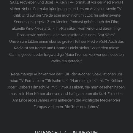
SAT.1, ProSieben und Bibel TV. Kein TV-Format ist vor der MedienKuH
sicher. Neben Formatankündigungen und ersten Analysen sowie TV-
Kritik wird auf der Weide aber auch nicht mit Lob für sehenswerte
Sendungen gegeizt. Zum Medien-Podcast gehört auch der Film;
aktuelle Kino-Neustarts, Film-Klassiker, Heimkino- und Streaming-
Tipps sowie wöchentliche Neuigkeiten aus dem “Star Wars”-
Universum bilden einen ebenso großen Teil der MedienKuH. Auch das
Radio ist vor Körber und Hammes nicht sicher. So werden miese
Claims gesucht oder fragwürdige Major Promos kurz vor der neuesten
Radio-MA getadelt.
Regelmäßige Rubriken wie der “KuH der Woche”, Spekulationen um
neue TV-Formate im “Titelschmutz”, “Hammes glotzt” mit TV-Kritiken
oder “Körbers Filmschule” mit Film-Klassikern, die man gesehen haben
muss (die Herr Körber aber verpasst hat) garnieren die KuH-Episoden.
Am Ende jedes Jahres wird außerdem der wichtigste Medienpreis
Europas verliehen: Die “KuH des Jahres”.
DATENSCHUTZ
|
IMPRESSUM