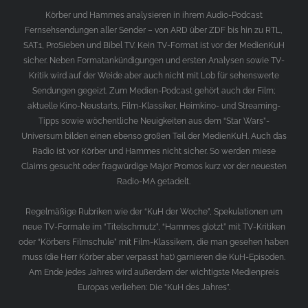
Körber und Hammes analysieren in ihrem Audio-Podcast
Fernsehsendungen aller Sender – von ARD über ZDF bis hin zu RTL,
SAT.1, ProSieben und Bibel TV. Kein TV-Format ist vor der MedienKuH
sicher. Neben Formatankündigungen und ersten Analysen sowie TV-
Kritik wird auf der Weide aber auch nicht mit Lob für sehenswerte
Sendungen gegeizt. Zum Medien-Podcast gehört auch der Film;
aktuelle Kino-Neustarts, Film-Klassiker, Heimkino- und Streaming-
Tipps sowie wöchentliche Neuigkeiten aus dem “Star Wars”-
Universum bilden einen ebenso großen Teil der MedienKuH. Auch das
Radio ist vor Körber und Hammes nicht sicher. So werden miese
Claims gesucht oder fragwürdige Major Promos kurz vor der neuesten
Radio-MA getadelt.
Regelmäßige Rubriken wie der “KuH der Woche”, Spekulationen um
neue TV-Formate im “Titelschmutz”, “Hammes glotzt” mit TV-Kritiken
oder “Körbers Filmschule” mit Film-Klassikern, die man gesehen haben
muss (die Herr Körber aber verpasst hat) garnieren die KuH-Episoden.
Am Ende jedes Jahres wird außerdem der wichtigste Medienpreis
Europas verliehen: Die “KuH des Jahres”.