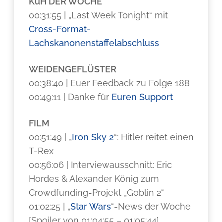
KuH DER WOCHE
00:31:55 | „Last Week Tonight“ mit
Cross-Format-
Lachskanonenstaffelabschluss
WEIDENGEFLÜSTER
00:38:40 | Euer Feedback zu Folge 188
00:49:11 | Danke für
Euren Support
FILM
00:51:49 | „
Iron Sky 2
“: Hitler reitet einen
T-Rex
00:56:06 | Interviewausschnitt: Eric
Hordes & Alexander König zum
Crowdfunding-Projekt „Goblin 2“
01:02:25 | „
Star Wars
“-News der Woche
[Spoiler von 01:04:55 – 01:05:44]