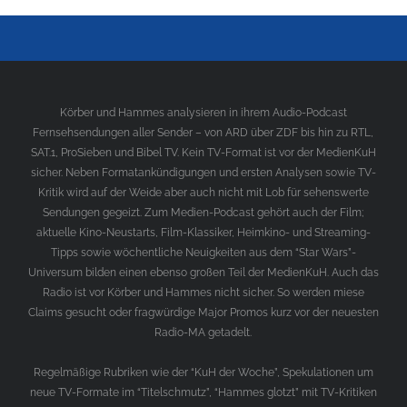
Körber und Hammes analysieren in ihrem Audio-Podcast
Fernsehsendungen aller Sender – von ARD über ZDF bis hin zu RTL,
SAT.1, ProSieben und Bibel TV. Kein TV-Format ist vor der MedienKuH
sicher. Neben Formatankündigungen und ersten Analysen sowie TV-
Kritik wird auf der Weide aber auch nicht mit Lob für sehenswerte
Sendungen gegeizt. Zum Medien-Podcast gehört auch der Film;
aktuelle Kino-Neustarts, Film-Klassiker, Heimkino- und Streaming-
Tipps sowie wöchentliche Neuigkeiten aus dem “Star Wars”-
Universum bilden einen ebenso großen Teil der MedienKuH. Auch das
Radio ist vor Körber und Hammes nicht sicher. So werden miese
Claims gesucht oder fragwürdige Major Promos kurz vor der neuesten
Radio-MA getadelt.
Regelmäßige Rubriken wie der “KuH der Woche”, Spekulationen um
neue TV-Formate im “Titelschmutz”, “Hammes glotzt” mit TV-Kritiken