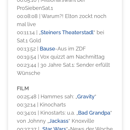
ProSiebenSat.1
00:08:08 | Warum?! Elton zockt noch
mal live
00:11:14 | „
Steiners Theaterstadl
“ bei
Sat.1 Gold
00:13:52 |
Bause
-Aus im ZDF
00:19:54 | Vox quizzt am Nachmittag
00:23:44 | 30 Jahre Sat.1: Sender erfüllt
Wünsche
FILM
00:25:48 | Hammes sah: „
Gravity
“
00:32:14 | Kinocharts
00:34:01 | Kinostarts: u.a. „
Bad Grandpa
“
von Johnny „
Jackass
“ Knoxville
00:37:37 | „
Star Wars
“-News der Woche