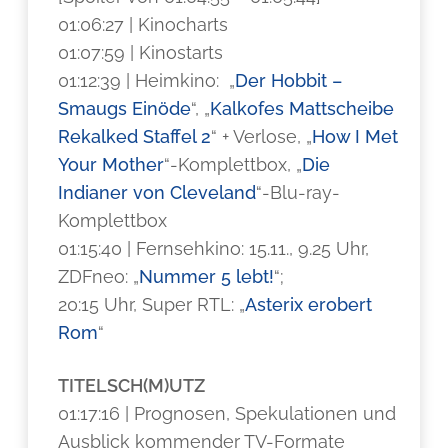
01:06:27 | Kinocharts
01:07:59 | Kinostarts
01:12:39 | Heimkino: „
Der Hobbit –
Smaugs Einöde
“, „
Kalkofes Mattscheibe
Rekalked Staffel 2
“ + Verlose, „
How I Met
Your Mother
“-Komplettbox, „
Die
Indianer von Cleveland
“-Blu-ray-
Komplettbox
01:15:40 | Fernsehkino: 15.11., 9.25 Uhr,
ZDFneo: „
Nummer 5 lebt!
“;
20:15 Uhr, Super RTL: „
Asterix erobert
Rom
“
TITELSCH(M)UTZ
01:17:16 | Prognosen, Spekulationen und
Ausblick kommender TV-Formate