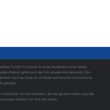
 Bibel TV. Kein TV-Format ist vor der MedienKuH sicher. Neben
ien-Podcast gehört auch der Film; aktuelle Kino-Neustarts, Film-
ienKuH. Auch das Radio ist vor Körber und Hammes nicht sicher. So
MA getadelt.
s Filmschule” mit Film-Klassikern, die man gesehen haben muss (die
s Europas verliehen: Die “KuH des Jahres”.