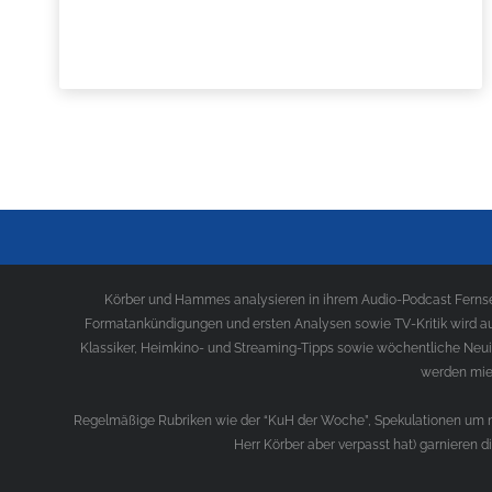
Körber und Hammes analysieren in ihrem Audio-Podcast Fernseh
Formatankündigungen und ersten Analysen sowie TV-Kritik wird au
Klassiker, Heimkino- und Streaming-Tipps sowie wöchentliche Neui
werden mies
Regelmäßige Rubriken wie der “KuH der Woche”, Spekulationen um ne
Herr Körber aber verpasst hat) garnieren 