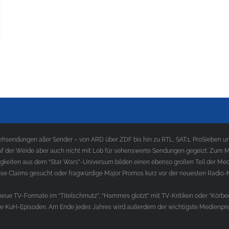
sendungen aller Sender – von ARD über ZDF bis hin zu RTL, SAT.1, ProSieben und
f der Weide aber auch nicht mit Lob für sehenswerte Sendungen gegeizt. Zum Med
gkeiten aus dem “Star Wars”-Universum bilden einen ebenso großen Teil der Med
e Claims gesucht oder fragwürdige Major Promos kurz vor der neuesten Radio-
ue TV-Formate im “Titelschmutz”, “Hammes glotzt” mit TV-Kritiken oder “Körber
die KuH-Episoden. Am Ende jedes Jahres wird außerdem der wichtigste Medienprei