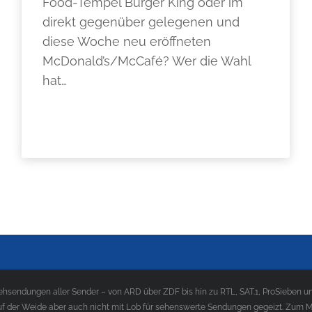
Food-Tempel Burger King oder im
direkt gegenüber gelegenen und
diese Woche neu eröffneten
McDonald’s/McCafé? Wer die Wahl
hat…
sendungen aller Sender – von ARD über ZDF bis hin zu RTL, SAT.1, ProSieben und
f der Weide aber auch nicht mit Lob für sehenswerte Sendungen gegeizt. Zum Med