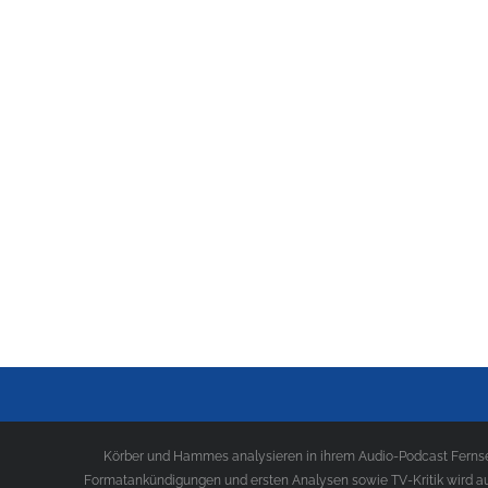
Körber und Hammes analysieren in ihrem Audio-Podcast Fernseh
Formatankündigungen und ersten Analysen sowie TV-Kritik wird au