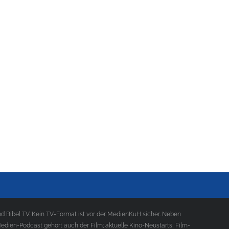
 Bibel TV. Kein TV-Format ist vor der MedienKuH sicher. Neben
ien-Podcast gehört auch der Film; aktuelle Kino-Neustarts, Film-