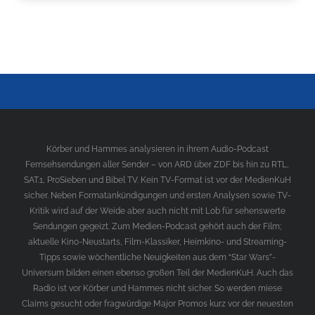
Körber und Hammes analysieren in ihrem Audio-Podcast
Fernsehsendungen aller Sender – von ARD über ZDF bis hin zu RTL,
SAT.1, ProSieben und Bibel TV. Kein TV-Format ist vor der MedienKuH
sicher. Neben Formatankündigungen und ersten Analysen sowie TV-
Kritik wird auf der Weide aber auch nicht mit Lob für sehenswerte
Sendungen gegeizt. Zum Medien-Podcast gehört auch der Film;
aktuelle Kino-Neustarts, Film-Klassiker, Heimkino- und Streaming-
Tipps sowie wöchentliche Neuigkeiten aus dem “Star Wars”-
Universum bilden einen ebenso großen Teil der MedienKuH. Auch das
Radio ist vor Körber und Hammes nicht sicher. So werden miese
Claims gesucht oder fragwürdige Major Promos kurz vor der neuesten