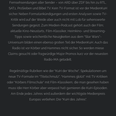
Fernsehsendungen aller Sender – von ARD über ZDF bis hin zu RTL,
SAT.1, ProSieben und Bibel TV. Kein TV-Format ist vor der MedienKuH
sicher. Neben Formatankündigungen und ersten Analysen sowie TV-
Kritik wird auf der Weide aber auch nicht mit Lob für sehenswerte
Sendungen gegeizt. Zum Medien-Podcast gehört auch der Film;
aktuelle Kino-Neustarts, Film-Klassiker, Heimkino- und Streaming-
Tipps sowie wöchentliche Neuigkeiten aus dem “Star Wars”-
Universum bilden einen ebenso großen Teil der MedienKuH. Auch das
Radio ist vor Körber und Hammes nicht sicher. So werden miese
Claims gesucht oder fragwürdige Major Promos kurz vor der neuesten
Radio-MA getadelt.
Regelmäßige Rubriken wie der “KuH der Woche”, Spekulationen um
neue TV-Formate im “Titelschmutz”, “Hammes glotzt” mit TV-Kritiken
oder “Körbers Filmschule” mit Film-Klassikern, die man gesehen haben
muss (die Herr Körber aber verpasst hat) garnieren die KuH-Episoden.
Am Ende jedes Jahres wird außerdem der wichtigste Medienpreis
Europas verliehen: Die “KuH des Jahres”.