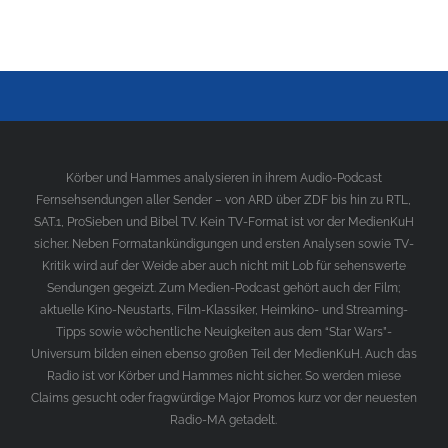
Körber und Hammes analysieren in ihrem Audio-Podcast
Fernsehsendungen aller Sender – von ARD über ZDF bis hin zu RTL,
SAT.1, ProSieben und Bibel TV. Kein TV-Format ist vor der MedienKuH
sicher. Neben Formatankündigungen und ersten Analysen sowie TV-
Kritik wird auf der Weide aber auch nicht mit Lob für sehenswerte
Sendungen gegeizt. Zum Medien-Podcast gehört auch der Film;
aktuelle Kino-Neustarts, Film-Klassiker, Heimkino- und Streaming-
Tipps sowie wöchentliche Neuigkeiten aus dem “Star Wars”-
Universum bilden einen ebenso großen Teil der MedienKuH. Auch das
Radio ist vor Körber und Hammes nicht sicher. So werden miese
Claims gesucht oder fragwürdige Major Promos kurz vor der neuesten
Radio-MA getadelt.