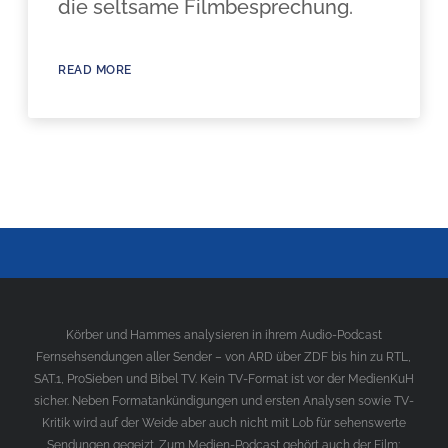
die seltsame Filmbesprechung.
READ MORE
Körber und Hammes analysieren in ihrem Audio-Podcast
Fernsehsendungen aller Sender – von ARD über ZDF bis hin zu RTL,
SAT.1, ProSieben und Bibel TV. Kein TV-Format ist vor der MedienKuH
sicher. Neben Formatankündigungen und ersten Analysen sowie TV-
Kritik wird auf der Weide aber auch nicht mit Lob für sehenswerte
Sendungen gegeizt. Zum Medien-Podcast gehört auch der Film;