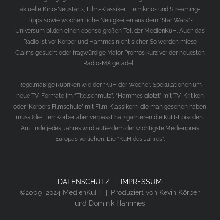
aktuelle Kino-Neustarts, Film-Klassiker, Heimkino- und Streaming-
Tipps sowie wöchentliche Neuigkeiten aus dem “Star Wars”-
Universum bilden einen ebenso großen Teil der MedienKuH. Auch das
Radio ist vor Körber und Hammes nicht sicher. So werden miese
Claims gesucht oder fragwürdige Major Promos kurz vor der neuesten
Radio-MA getadelt.
Regelmäßige Rubriken wie der “KuH der Woche”, Spekulationen um
neue TV-Formate im “Titelschmutz”, “Hammes glotzt” mit TV-Kritiken
oder “Körbers Filmschule” mit Film-Klassikern, die man gesehen haben
muss (die Herr Körber aber verpasst hat) garnieren die KuH-Episoden.
Am Ende jedes Jahres wird außerdem der wichtigste Medienpreis
Europas verliehen: Die “KuH des Jahres”.
DATENSCHUTZ
|
IMPRESSUM
©2009–2024 MedienKuH | Produziert von Kevin Körber
und Dominik Hammes