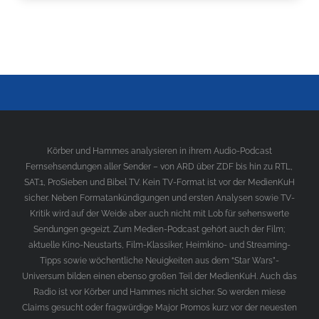
Körber und Hammes analysieren in ihrem Audio-Podcast
Fernsehsendungen aller Sender – von ARD über ZDF bis hin zu RTL,
SAT.1, ProSieben und Bibel TV. Kein TV-Format ist vor der MedienKuH
sicher. Neben Formatankündigungen und ersten Analysen sowie TV-
Kritik wird auf der Weide aber auch nicht mit Lob für sehenswerte
Sendungen gegeizt. Zum Medien-Podcast gehört auch der Film;
aktuelle Kino-Neustarts, Film-Klassiker, Heimkino- und Streaming-
Tipps sowie wöchentliche Neuigkeiten aus dem “Star Wars”-
Universum bilden einen ebenso großen Teil der MedienKuH. Auch das
Radio ist vor Körber und Hammes nicht sicher. So werden miese
Claims gesucht oder fragwürdige Major Promos kurz vor der neuesten