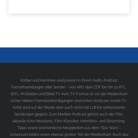
Körber und Hammes analysieren in ihrem Audio-Podcast
Fernsehsendungen aller Sender – von ARD über ZDF bis hin zu RTL,
SAT.1, ProSieben und Bibel TV. Kein TV-Format ist vor der MedienKuH
sicher. Neben Formatankündigungen und ersten Analysen sowie TV-
Kritik wird auf der Weide aber auch nicht mit Lob für sehenswerte
Sendungen gegeizt. Zum Medien-Podcast gehört auch der Film;
aktuelle Kino-Neustarts, Film-Klassiker, Heimkino- und Streaming-
Tipps sowie wöchentliche Neuigkeiten aus dem “Star Wars”-
Universum bilden einen ebenso großen Teil der MedienKuH. Auch das