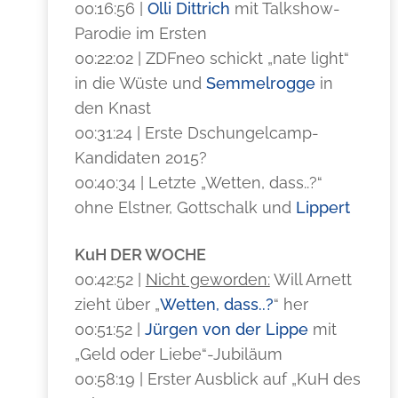
00:16:56 |
Olli Dittrich
mit Talkshow-
Parodie im Ersten
00:22:02 | ZDFneo schickt „nate light“
in die Wüste und
Semmelrogge
in
den Knast
00:31:24 | Erste Dschungelcamp-
Kandidaten 2015?
00:40:34 | Letzte „Wetten, dass..?“
ohne Elstner, Gottschalk und
Lippert
KuH DER WOCHE
00:42:52 |
Nicht geworden:
Will Arnett
zieht über „
Wetten, dass..?
“ her
00:51:52 |
Jürgen von der Lippe
mit
„Geld oder Liebe“-Jubiläum
00:58:19 | Erster Ausblick auf „KuH des