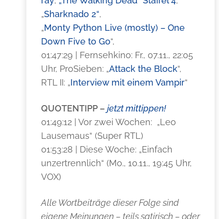
ray
,
„The Walking Dead“ Staffel 4
,
„
Sharknado 2“
,
„
Monty Python Live (mostly) – One
Down Five to Go
“,
01:47:29 | Fernsehkino: Fr., 07.11., 22:05
Uhr, ProSieben: „
Attack the Block
“,
RTL II: „
Interview mit einem Vampir
“
QUOTENTIPP –
jetzt mittippen!
01:49:12 | Vor zwei Wochen: „Leo
Lausemaus“ (Super RTL)
01:53:28 | Diese Woche: „Einfach
unzertrennlich“ (Mo., 10.11., 19:45 Uhr,
VOX)
Alle Wortbeiträge dieser Folge sind
eigene Meinungen – teils satirisch – oder