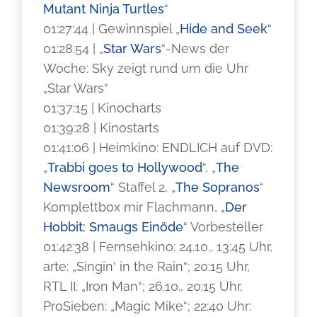
Mutant Ninja Turtles
“
01:27:44 | Gewinnspiel „
Hide and Seek
“
01:28:54 | „
Star Wars
“-News der
Woche: Sky zeigt rund um die Uhr
„Star Wars“
01:37:15 | Kinocharts
01:39:28 | Kinostarts
01:41:06 | Heimkino: ENDLICH auf DVD:
„
Trabbi goes to Hollywood
“, „
The
Newsroom
“ Staffel 2, „
The Sopranos
“
Komplettbox mir Flachmann, „
Der
Hobbit: Smaugs Einöde
“ Vorbesteller
01:42:38 | Fernsehkino: 24.10., 13:45 Uhr,
arte: „Singin‘ in the Rain“; 20:15 Uhr,
RTL II: „Iron Man“; 26.10., 20:15 Uhr,
ProSieben: „Magic Mike“; 22:40 Uhr: