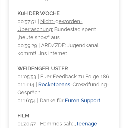
KuH DER WOCHE
00:57:51 |
Nicht-geworden-
Überraschung:
Bundestag sperrt
„heute show“ aus
00:59:29 | ARD/ZDF: Jugendkanal
kommt! …ins Internet
WEIDENGEFLÜSTER
01:05:53 | Euer Feedback zu Folge 186
01:11:14 |
Rocketbeans
-Crowdfunding-
Gespräch
01:16:54 | Danke für
Euren Support
FILM
01:20:57 | Hammes sah: „
Teenage