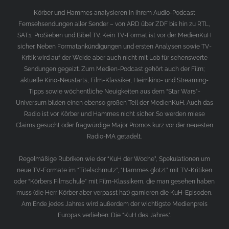
Körber und Hammes analysieren in ihrem Audio-Podcast
Fernsehsendungen aller Sender – von ARD über ZDF bis hin zu RTL,
SAT.1, ProSieben und Bibel TV. Kein TV-Format ist vor der MedienKuH
sicher. Neben Formatankündigungen und ersten Analysen sowie TV-
Kritik wird auf der Weide aber auch nicht mit Lob für sehenswerte
Sendungen gegeizt. Zum Medien-Podcast gehört auch der Film;
aktuelle Kino-Neustarts, Film-Klassiker, Heimkino- und Streaming-
Tipps sowie wöchentliche Neuigkeiten aus dem “Star Wars”-
Universum bilden einen ebenso großen Teil der MedienKuH. Auch das
Radio ist vor Körber und Hammes nicht sicher. So werden miese
Claims gesucht oder fragwürdige Major Promos kurz vor der neuesten
Radio-MA getadelt.
Regelmäßige Rubriken wie der “KuH der Woche”, Spekulationen um
neue TV-Formate im “Titelschmutz”, “Hammes glotzt” mit TV-Kritiken
oder “Körbers Filmschule” mit Film-Klassikern, die man gesehen haben
muss (die Herr Körber aber verpasst hat) garnieren die KuH-Episoden.
Am Ende jedes Jahres wird außerdem der wichtigste Medienpreis
Europas verliehen: Die “KuH des Jahres”.