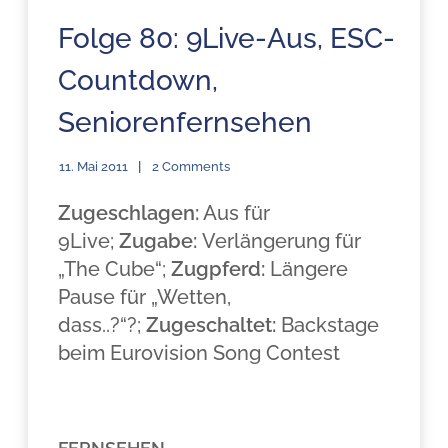
Folge 80: 9Live-Aus, ESC-
Countdown,
Seniorenfernsehen
11. Mai 2011
2 Comments
Zugeschlagen:
Aus für
9Live;
Zugabe:
Verlängerung für
„The Cube“;
Zugpferd:
Längere
Pause für „Wetten,
dass..?“?;
Zugeschaltet:
Backstage
beim Eurovision Song Contest