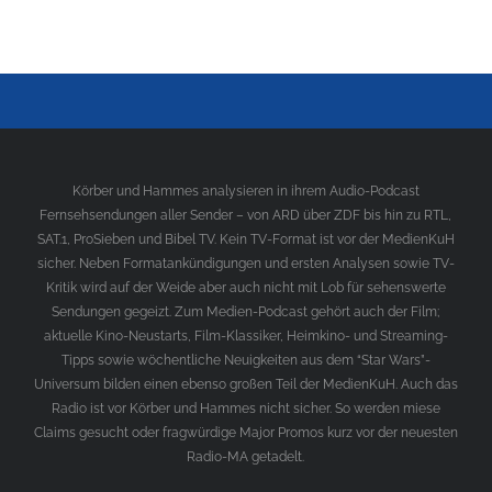
Körber und Hammes analysieren in ihrem Audio-Podcast
Fernsehsendungen aller Sender – von ARD über ZDF bis hin zu RTL,
SAT.1, ProSieben und Bibel TV. Kein TV-Format ist vor der MedienKuH
sicher. Neben Formatankündigungen und ersten Analysen sowie TV-
Kritik wird auf der Weide aber auch nicht mit Lob für sehenswerte
Sendungen gegeizt. Zum Medien-Podcast gehört auch der Film;
aktuelle Kino-Neustarts, Film-Klassiker, Heimkino- und Streaming-
Tipps sowie wöchentliche Neuigkeiten aus dem “Star Wars”-
Universum bilden einen ebenso großen Teil der MedienKuH. Auch das
Radio ist vor Körber und Hammes nicht sicher. So werden miese
Claims gesucht oder fragwürdige Major Promos kurz vor der neuesten
Radio-MA getadelt.