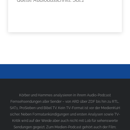
Körber und Hammes analysieren in ihrem Audio-Podcast
Fernsehsendungen aller Sender – von ARD über ZDF bis hin zu RTL,
SAT.1, ProSieben und Bibel TV. Kein TV-Format ist vor der MedienKuH
sicher. Neben Formatankündigungen und ersten Analysen sowie TV-
Kritik wird auf der Weide aber auch nicht mit Lob für sehenswerte
Sendungen gegeizt. Zum Medien-Podcast gehört auch der Film;