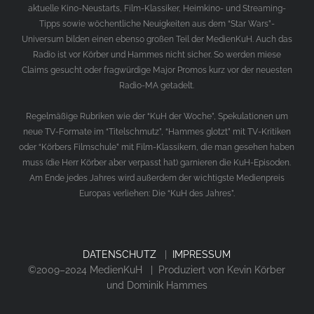
aktuelle Kino-Neustarts, Film-Klassiker, Heimkino- und Streaming-
Tipps sowie wöchentliche Neuigkeiten aus dem “Star Wars”-
Universum bilden einen ebenso großen Teil der MedienKuH. Auch das
Radio ist vor Körber und Hammes nicht sicher. So werden miese
Claims gesucht oder fragwürdige Major Promos kurz vor der neuesten
Radio-MA getadelt.
Regelmäßige Rubriken wie der “KuH der Woche”, Spekulationen um
neue TV-Formate im “Titelschmutz”, “Hammes glotzt” mit TV-Kritiken
oder “Körbers Filmschule” mit Film-Klassikern, die man gesehen haben
muss (die Herr Körber aber verpasst hat) garnieren die KuH-Episoden.
Am Ende jedes Jahres wird außerdem der wichtigste Medienpreis
Europas verliehen: Die “KuH des Jahres”.
DATENSCHUTZ
|
IMPRESSUM
©2009–2024 MedienKuH | Produziert von Kevin Körber
und Dominik Hammes