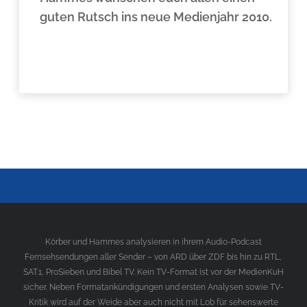
guten Rutsch ins neue Medienjahr 2010.
Körber und Hammes analysieren in ihrem Audio-Podcast
Fernsehsendungen aller Sender – von ARD über ZDF bis hin zu RTL,
SAT.1, ProSieben und Bibel TV. Kein TV-Format ist vor der MedienKuH
sicher. Neben Formatankündigungen und ersten Analysen sowie TV-
Kritik wird auf der Weide aber auch nicht mit Lob für sehenswerte