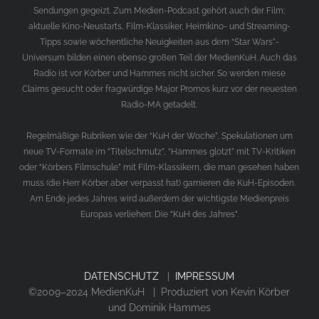
Sendungen gegeizt. Zum Medien-Podcast gehört auch der Film;
aktuelle Kino-Neustarts, Film-Klassiker, Heimkino- und Streaming-
Tipps sowie wöchentliche Neuigkeiten aus dem “Star Wars”-
Universum bilden einen ebenso großen Teil der MedienKuH. Auch das
Radio ist vor Körber und Hammes nicht sicher. So werden miese
Claims gesucht oder fragwürdige Major Promos kurz vor der neuesten
Radio-MA getadelt.
Regelmäßige Rubriken wie der “KuH der Woche”, Spekulationen um
neue TV-Formate im “Titelschmutz”, “Hammes glotzt” mit TV-Kritiken
oder “Körbers Filmschule” mit Film-Klassikern, die man gesehen haben
muss (die Herr Körber aber verpasst hat) garnieren die KuH-Episoden.
Am Ende jedes Jahres wird außerdem der wichtigste Medienpreis
Europas verliehen: Die “KuH des Jahres”.
DATENSCHUTZ
|
IMPRESSUM
©2009–2024 MedienKuH | Produziert von Kevin Körber
und Dominik Hammes