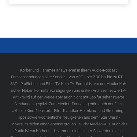
Körber und Hammes analysieren in ihrem Audio-Podcast
Fernsehsendungen aller Sender – von ARD über ZDF bis hin zu RTL,
SAT.1, ProSieben und Bibel TV. Kein TV-Format ist vor der MedienKuH
sicher. Neben Formatankündigungen und ersten Analysen sowie TV-
Kritik wird auf der Weide aber auch nicht mit Lob für sehenswerte
Sendungen gegeizt. Zum Medien-Podcast gehört auch der Film;
aktuelle Kino-Neustarts, Film-Klassiker, Heimkino- und Streaming-
Tipps sowie wöchentliche Neuigkeiten aus dem “Star Wars”-
Universum bilden einen ebenso großen Teil der MedienKuH. Auch das
Radio ist vor Körber und Hammes nicht sicher. So werden miese