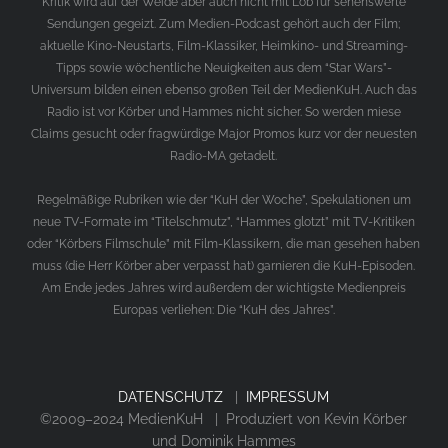
Kritik wird auf der Weide aber auch nicht mit Lob für sehenswerte
Sendungen gegeizt. Zum Medien-Podcast gehört auch der Film;
aktuelle Kino-Neustarts, Film-Klassiker, Heimkino- und Streaming-
Tipps sowie wöchentliche Neuigkeiten aus dem “Star Wars”-
Universum bilden einen ebenso großen Teil der MedienKuH. Auch das
Radio ist vor Körber und Hammes nicht sicher. So werden miese
Claims gesucht oder fragwürdige Major Promos kurz vor der neuesten
Radio-MA getadelt.
Regelmäßige Rubriken wie der “KuH der Woche”, Spekulationen um
neue TV-Formate im “Titelschmutz”, “Hammes glotzt” mit TV-Kritiken
oder “Körbers Filmschule” mit Film-Klassikern, die man gesehen haben
muss (die Herr Körber aber verpasst hat) garnieren die KuH-Episoden.
Am Ende jedes Jahres wird außerdem der wichtigste Medienpreis
Europas verliehen: Die “KuH des Jahres”.
DATENSCHUTZ
|
IMPRESSUM
©2009–2024 MedienKuH | Produziert von Kevin Körber
und Dominik Hammes