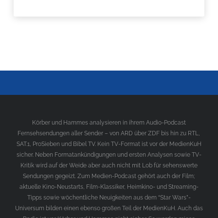
Körber und Hammes analysieren in ihrem Audio-Podcast
Fernsehsendungen aller Sender – von ARD über ZDF bis hin zu RTL,
SAT.1, ProSieben und Bibel TV. Kein TV-Format ist vor der MedienKuH
sicher. Neben Formatankündigungen und ersten Analysen sowie TV-
Kritik wird auf der Weide aber auch nicht mit Lob für sehenswerte
Sendungen gegeizt. Zum Medien-Podcast gehört auch der Film;
aktuelle Kino-Neustarts, Film-Klassiker, Heimkino- und Streaming-
Tipps sowie wöchentliche Neuigkeiten aus dem “Star Wars”-
Universum bilden einen ebenso großen Teil der MedienKuH. Auch das