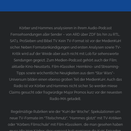
Körber und Hammes analysieren in ihrem Audio-Podcast
Fernsehsendungen aller Sender – von ARD über ZDF bis hin zu RTL,
SAT.1, ProSieben und Bibel TV. Kein TV-Format ist vor der MedienKuH
sicher. Neben Formatankündigungen und ersten Analysen sowie TV-
Kritik wird auf der Weide aber auch nicht mit Lob für sehenswerte
Sendungen gegeizt. Zum Medien-Podcast gehört auch der Film;
aktuelle Kino-Neustarts, Film-Klassiker, Heimkino- und Streaming-
Tipps sowie wöchentliche Neuigkeiten aus dem “Star Wars”-
Universum bilden einen ebenso großen Teil der MedienKuH. Auch das
Radio ist vor Körber und Hammes nicht sicher. So werden miese
Claims gesucht oder fragwürdige Major Promos kurz vor der neuesten
Radio-MA getadelt.
Regelmäßige Rubriken wie der “KuH der Woche”, Spekulationen um
neue TV-Formate im “Titelschmutz”, “Hammes glotzt” mit TV-Kritiken
oder “Körbers Filmschule” mit Film-Klassikern, die man gesehen haben
muss (die Herr Körber aber verpasst hat) garnieren die KuH-Episoden.