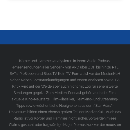
Körber und Hammes analysieren in ihrem Audio-Podcast
Fernsehsendungen aller Sender – von ARD über ZDF bis hin zu RTL,
SAT.1, ProSieben und Bibel TV. Kein TV-Format ist vor der MedienKuH
sicher. Neben Formatankündigungen und ersten Analysen sowie TV-
Kritik wird auf der Weide aber auch nicht mit Lob für sehenswerte
Sendungen gegeizt. Zum Medien-Podcast gehört auch der Film;
aktuelle Kino-Neustarts, Film-Klassiker, Heimkino- und Streaming-
Tipps sowie wöchentliche Neuigkeiten aus dem “Star Wars”-
Universum bilden einen ebenso großen Teil der MedienKuH. Auch das
Radio ist vor Körber und Hammes nicht sicher. So werden miese
Claims gesucht oder fragwürdige Major Promos kurz vor der neuesten