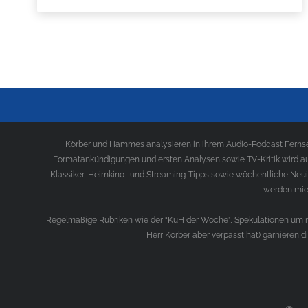
Körber und Hammes analysieren in ihrem Audio-Podcast Fernseh
Formatankündigungen und ersten Analysen sowie TV-Kritik wird au
Klassiker, Heimkino- und Streaming-Tipps sowie wöchentliche Neui
werden mies
Regelmäßige Rubriken wie der “KuH der Woche”, Spekulationen um ne
Herr Körber aber verpasst hat) garnieren 