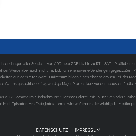
sendungen aller Sender – von ARD über ZDF bis hin zu RTL, SAT.1, ProSieben und
f der Weide aber auch nicht mit Lob für sehenswerte Sendungen gegeizt. Zum Med
gkeiten aus dem “Star Wars”-Universum bilden einen ebenso großen Teil der Med
e Claims gesucht oder fragwürdige Major Promos kurz vor der neuesten Radio-
ue TV-Formate im “Titelschmutz”, “Hammes glotzt” mit TV-Kritiken oder “Körber
die KuH-Episoden. Am Ende jedes Jahres wird außerdem der wichtigste Medienprei
DATENSCHUTZ
|
IMPRESSUM