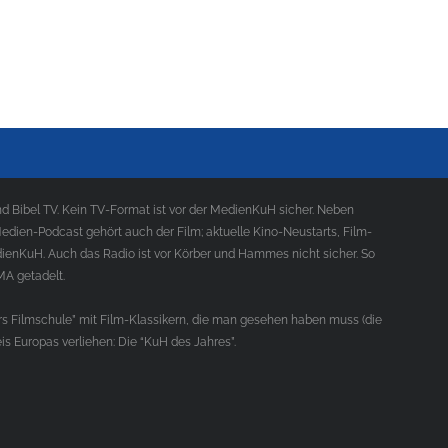
 Bibel TV. Kein TV-Format ist vor der MedienKuH sicher. Neben
ien-Podcast gehört auch der Film; aktuelle Kino-Neustarts, Film-
ienKuH. Auch das Radio ist vor Körber und Hammes nicht sicher. So
MA getadelt.
s Filmschule” mit Film-Klassikern, die man gesehen haben muss (die
s Europas verliehen: Die “KuH des Jahres”.