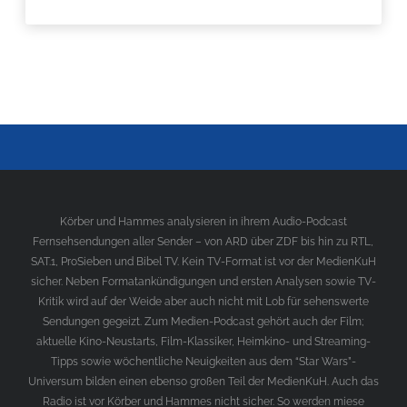
Körber und Hammes analysieren in ihrem Audio-Podcast
Fernsehsendungen aller Sender – von ARD über ZDF bis hin zu RTL,
SAT.1, ProSieben und Bibel TV. Kein TV-Format ist vor der MedienKuH
sicher. Neben Formatankündigungen und ersten Analysen sowie TV-
Kritik wird auf der Weide aber auch nicht mit Lob für sehenswerte
Sendungen gegeizt. Zum Medien-Podcast gehört auch der Film;
aktuelle Kino-Neustarts, Film-Klassiker, Heimkino- und Streaming-
Tipps sowie wöchentliche Neuigkeiten aus dem “Star Wars”-
Universum bilden einen ebenso großen Teil der MedienKuH. Auch das
Radio ist vor Körber und Hammes nicht sicher. So werden miese