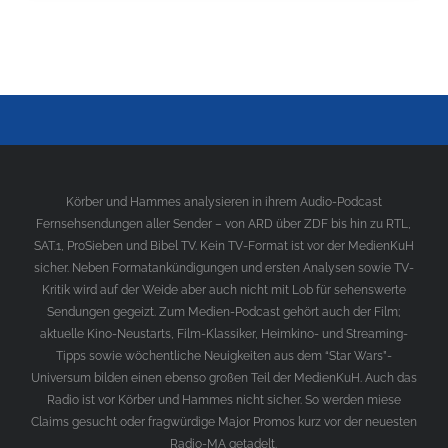
Körber und Hammes analysieren in ihrem Audio-Podcast
Fernsehsendungen aller Sender – von ARD über ZDF bis hin zu RTL,
SAT.1, ProSieben und Bibel TV. Kein TV-Format ist vor der MedienKuH
sicher. Neben Formatankündigungen und ersten Analysen sowie TV-
Kritik wird auf der Weide aber auch nicht mit Lob für sehenswerte
Sendungen gegeizt. Zum Medien-Podcast gehört auch der Film;
aktuelle Kino-Neustarts, Film-Klassiker, Heimkino- und Streaming-
Tipps sowie wöchentliche Neuigkeiten aus dem “Star Wars”-
Universum bilden einen ebenso großen Teil der MedienKuH. Auch das
Radio ist vor Körber und Hammes nicht sicher. So werden miese
Claims gesucht oder fragwürdige Major Promos kurz vor der neuesten
Radio-MA getadelt.