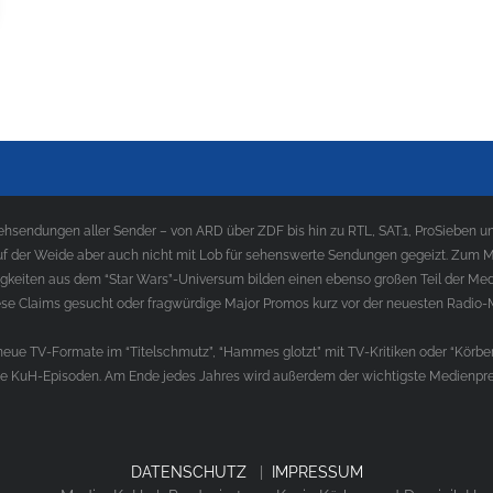
sendungen aller Sender – von ARD über ZDF bis hin zu RTL, SAT.1, ProSieben und
f der Weide aber auch nicht mit Lob für sehenswerte Sendungen gegeizt. Zum Med
gkeiten aus dem “Star Wars”-Universum bilden einen ebenso großen Teil der Med
e Claims gesucht oder fragwürdige Major Promos kurz vor der neuesten Radio-
ue TV-Formate im “Titelschmutz”, “Hammes glotzt” mit TV-Kritiken oder “Körber
die KuH-Episoden. Am Ende jedes Jahres wird außerdem der wichtigste Medienprei
DATENSCHUTZ
|
IMPRESSUM