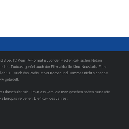
 Bibel TV. Kein TV-Format ist vor der MedienKuH sicher. Neben
ien-Podcast gehört auch der Film; aktuelle Kino-Neustarts, Film-
ienKuH. Auch das Radio ist vor Körber und Hammes nicht sicher. So
MA getadelt.
s Filmschule” mit Film-Klassikern, die man gesehen haben muss (die
s Europas verliehen: Die “KuH des Jahres”.