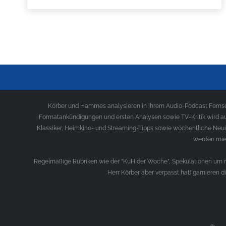
Körber und Hammes analysieren in ihrem Audio-Podcast Fernseh
Formatankündigungen und ersten Analysen sowie TV-Kritik wird au
Klassiker, Heimkino- und Streaming-Tipps sowie wöchentliche Neui
werden mies
Regelmäßige Rubriken wie der “KuH der Woche”, Spekulationen um ne
Herr Körber aber verpasst hat) garnieren 