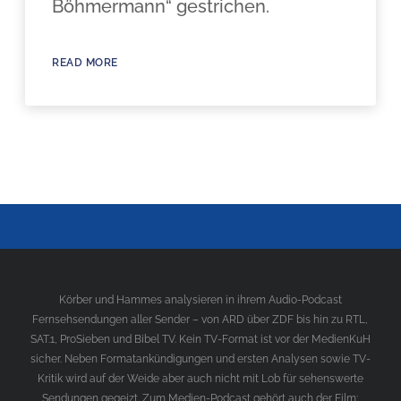
Böhmermann“ gestrichen.
READ MORE
Körber und Hammes analysieren in ihrem Audio-Podcast
Fernsehsendungen aller Sender – von ARD über ZDF bis hin zu RTL,
SAT.1, ProSieben und Bibel TV. Kein TV-Format ist vor der MedienKuH
sicher. Neben Formatankündigungen und ersten Analysen sowie TV-
Kritik wird auf der Weide aber auch nicht mit Lob für sehenswerte
Sendungen gegeizt. Zum Medien-Podcast gehört auch der Film;