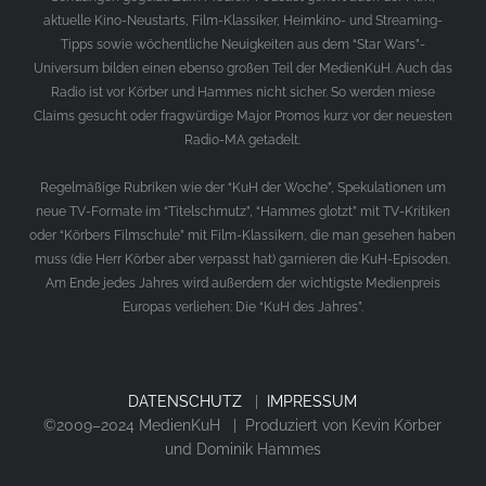
aktuelle Kino-Neustarts, Film-Klassiker, Heimkino- und Streaming-
Tipps sowie wöchentliche Neuigkeiten aus dem “Star Wars”-
Universum bilden einen ebenso großen Teil der MedienKuH. Auch das
Radio ist vor Körber und Hammes nicht sicher. So werden miese
Claims gesucht oder fragwürdige Major Promos kurz vor der neuesten
Radio-MA getadelt.
Regelmäßige Rubriken wie der “KuH der Woche”, Spekulationen um
neue TV-Formate im “Titelschmutz”, “Hammes glotzt” mit TV-Kritiken
oder “Körbers Filmschule” mit Film-Klassikern, die man gesehen haben
muss (die Herr Körber aber verpasst hat) garnieren die KuH-Episoden.
Am Ende jedes Jahres wird außerdem der wichtigste Medienpreis
Europas verliehen: Die “KuH des Jahres”.
DATENSCHUTZ
|
IMPRESSUM
©2009–2024 MedienKuH | Produziert von Kevin Körber
und Dominik Hammes