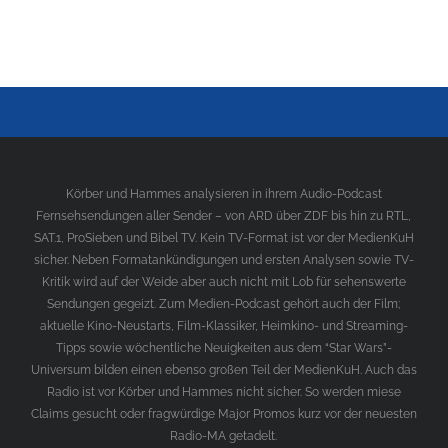
Körber und Hammes analysieren in ihrem Audio-Podcast
Fernsehsendungen aller Sender – von ARD über ZDF bis hin zu RTL,
SAT.1, ProSieben und Bibel TV. Kein TV-Format ist vor der MedienKuH
sicher. Neben Formatankündigungen und ersten Analysen sowie TV-
Kritik wird auf der Weide aber auch nicht mit Lob für sehenswerte
Sendungen gegeizt. Zum Medien-Podcast gehört auch der Film;
aktuelle Kino-Neustarts, Film-Klassiker, Heimkino- und Streaming-
Tipps sowie wöchentliche Neuigkeiten aus dem “Star Wars”-
Universum bilden einen ebenso großen Teil der MedienKuH. Auch das
Radio ist vor Körber und Hammes nicht sicher. So werden miese
Claims gesucht oder fragwürdige Major Promos kurz vor der neuesten
Radio-MA getadelt.